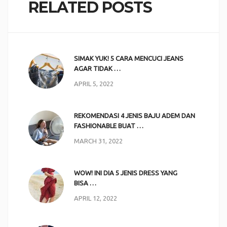
RELATED POSTS
SIMAK YUK! 5 CARA MENCUCI JEANS
AGAR TIDAK …
APRIL 5, 2022
REKOMENDASI 4 JENIS BAJU ADEM DAN
FASHIONABLE BUAT …
MARCH 31, 2022
WOW! INI DIA 5 JENIS DRESS YANG
BISA …
APRIL 12, 2022