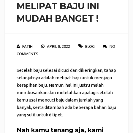
MELIPAT BAJU INI
MUDAH BANGET !
FATIH
APRIL 8, 2022
BLOG
NO
COMMENTS
Setelah baju selesai dicuci dan dikeringkan, tahap
selanjutnya adalah melipat baju untuk menjaga
kerapihan baju. Namun, hal ini justru malah
membosankan dan melelahkan apalagi setelah
kamu usai mencuci baju dalam jumlah yang
banyak, serta ditambah ada beberapa bahan baju
yang sulit untuk dilipet.
Nah kamu tenang aja, kami