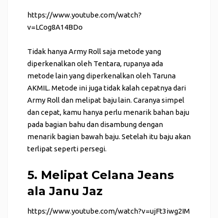
https://www.youtube.com/watch?
v=LCog8A14BDo
Tidak hanya Army Roll saja metode yang
diperkenalkan oleh Tentara, rupanya ada
metode lain yang diperkenalkan oleh Taruna
AKMIL. Metode ini juga tidak kalah cepatnya dari
Army Roll dan melipat baju lain.
Caranya simpel
dan cepat, kamu hanya perlu menarik bahan baju
pada bagian bahu dan disambung dengan
menarik bagian bawah baju. Setelah itu baju akan
terlipat seperti persegi.
5. Melipat Celana Jeans
ala Janu Jaz
https://www.youtube.com/watch?v=ujFt3iwg2IM