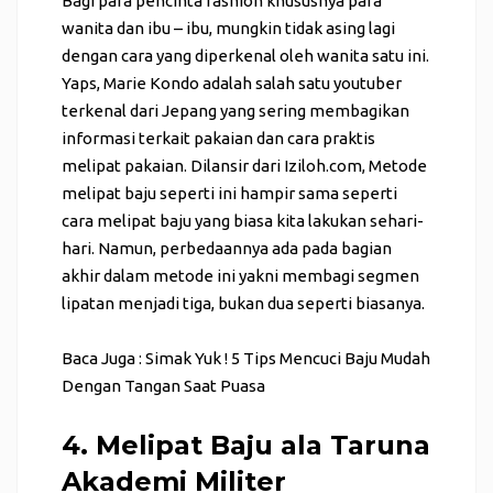
Bagi para pencinta fashion khususnya para
wanita dan ibu – ibu, mungkin tidak asing lagi
dengan cara yang diperkenal oleh wanita satu ini.
Yaps, Marie Kondo adalah salah satu youtuber
terkenal dari Jepang yang sering membagikan
informasi terkait pakaian dan cara praktis
melipat pakaian. Dilansir dari
Iziloh.com
, Metode
melipat baju seperti ini hampir sama seperti
cara melipat baju yang biasa kita lakukan sehari-
hari. Namun, perbedaannya ada pada bagian
akhir dalam metode ini yakni membagi segmen
lipatan menjadi tiga, bukan dua seperti biasanya.
Baca Juga :
Simak Yuk ! 5 Tips Mencuci Baju Mudah
Dengan Tangan Saat Puasa
4. Melipat Baju ala Taruna
Akademi Militer