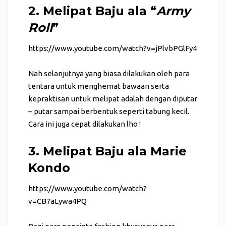
2. Melipat Baju ala “
Army
Roll
”
https://www.youtube.com/watch?v=jPlvbPGlFy4
Nah selanjutnya yang biasa dilakukan oleh para
tentara untuk menghemat bawaan serta
kepraktisan untuk melipat adalah dengan diputar
– putar sampai berbentuk seperti tabung kecil.
Cara ini juga cepat dilakukan lho !
3. Melipat Baju ala Marie
Kondo
https://www.youtube.com/watch?
v=CB7aLywa4PQ