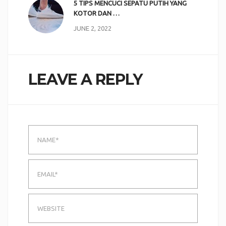
5 TIPS MENCUCI SEPATU PUTIH YANG
KOTOR DAN …
JUNE 2, 2022
LEAVE A REPLY