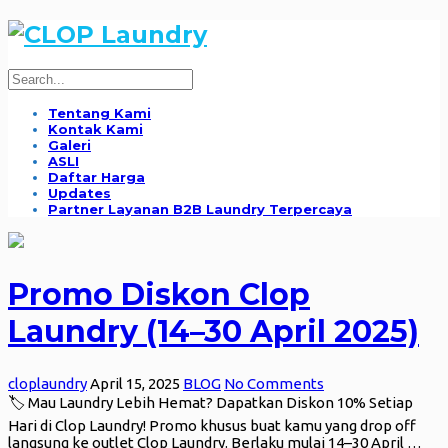
Tentang Kami
Kontak Kami
Galeri
ASLI
Daftar Harga
Updates
Partner Layanan B2B Laundry Terpercaya
Promo Diskon Clop
Laundry (14–30 April 2025)
cloplaundry
April 15, 2025
BLOG
No Comments
🏷️ Mau Laundry Lebih Hemat? Dapatkan Diskon 10% Setiap
Hari di Clop Laundry! Promo khusus buat kamu yang drop off
langsung ke outlet Clop Laundry. Berlaku mulai 14–30 April …