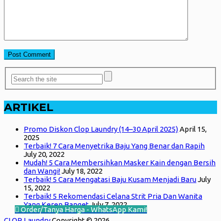
ARTIKEL
Promo Diskon Clop Laundry (14–30 April 2025)
April 15,
2025
Terbaik! 7 Cara Menyetrika Baju Yang Benar dan Rapih
July 20, 2022
Mudah! 5 Cara Membersihkan Masker Kain dengan Bersih
dan Wangi!
July 18, 2022
Terbaik! 5 Cara Mengatasi Baju Kusam Menjadi Baru
July
15, 2022
Terbaik! 5 Rekomendasi Celana Strit Pria Dan Wanita
Yang Keren Banget
July 7, 2022
Order/Tanya Harga - WhatsApp Kami!
CLOP Laundry
Copyright © 2026.