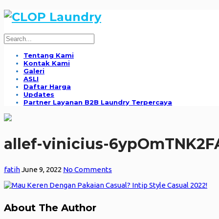
Tentang Kami
Kontak Kami
Galeri
ASLI
Daftar Harga
Updates
Partner Layanan B2B Laundry Terpercaya
allef-vinicius-6ypOmTNK2FA
fatih
June 9, 2022
No Comments
About The Author