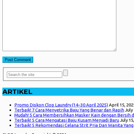
ARTIKEL
Promo Diskon Clop Laundry (14–30 April 2025)
April 15, 202
Terbaik! 7 Cara Menyetrika Baju Yang Benar dan Rapih
July
Mudah! 5 Cara Membersihkan Masker Kain dengan Bersih d
Terbaik! 5 Cara Mengatasi Baju Kusam Menjadi Baru
July 15
Terbaik! 5 Rekomendasi Celana Strit Pria Dan Wanita Yan