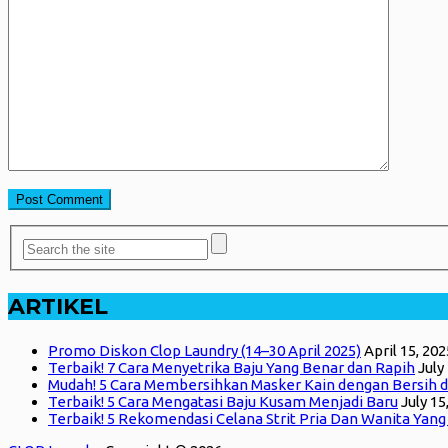
ARTIKEL
Promo Diskon Clop Laundry (14–30 April 2025)
April 15, 202
Terbaik! 7 Cara Menyetrika Baju Yang Benar dan Rapih
July
Mudah! 5 Cara Membersihkan Masker Kain dengan Bersih d
Terbaik! 5 Cara Mengatasi Baju Kusam Menjadi Baru
July 15
Terbaik! 5 Rekomendasi Celana Strit Pria Dan Wanita Yan