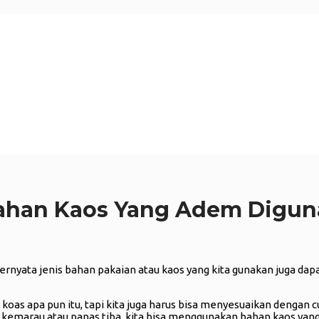
s Bahan Kaos Yang Adem Digu
rnyata jenis bahan pakaian atau kaos yang kita gunakan juga dap
as apa pun itu, tapi kita juga harus bisa menyesuaikan dengan cu
 kemarau atau panas tiba, kita bisa menggunakan bahan kaos yang 