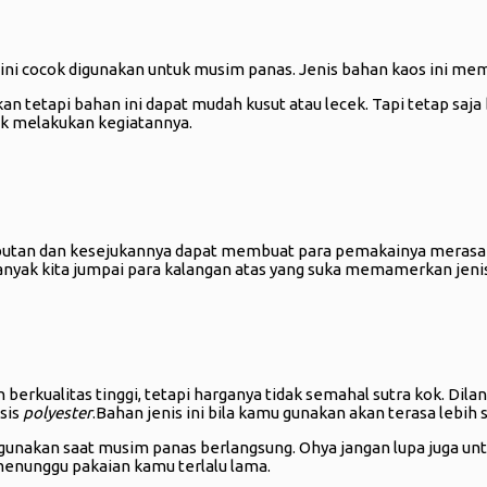
i cocok digunakan untuk musim panas. Jenis bahan kaos ini memili
kan tetapi bahan ini dapat mudah kusut atau lecek. Tapi tetap saja
uk melakukan kegiatannya.
embutan dan kesejukannya dapat membuat para pemakainya merasa ny
 banyak kita jumpai para kalangan atas yang suka memamerkan jenis
berkualitas tinggi, tetapi harganya tidak semahal sutra kok. Dilan
sis
polyester
.Bahan jenis ini bila kamu gunakan akan terasa lebih
igunakan saat musim panas berlangsung. Ohya jangan lupa juga un
menunggu pakaian kamu terlalu lama.