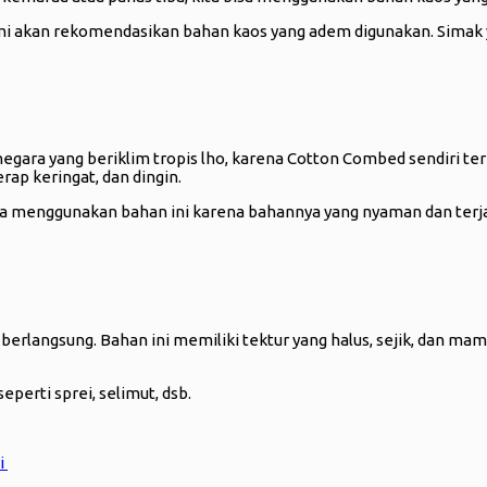
mi akan rekomendasikan bahan kaos yang adem digunakan. Simak 
 negara yang beriklim tropis lho, karena Cotton Combed sendiri te
rap keringat, dan dingin.
reka menggunakan bahan ini karena bahannya yang nyaman dan ter
langsung. Bahan ini memiliki tektur yang halus, sejik, dan mamp
perti sprei, selimut, dsb.
i