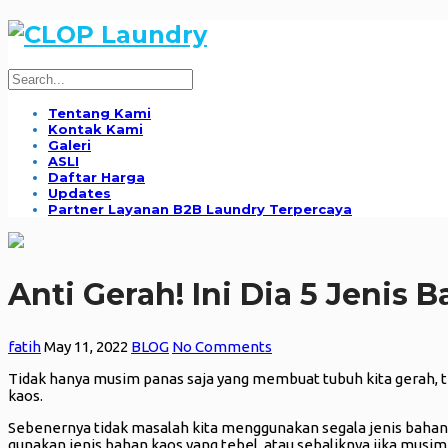
Tentang Kami
Kontak Kami
Galeri
ASLI
Daftar Harga
Updates
Partner Layanan B2B Laundry Terpercaya
Anti Gerah! Ini Dia 5 Jeni
fatih
May 11, 2022
BLOG
No Comments
Tidak hanya musim panas saja yang membuat tubuh kita gerah, te
kaos.
Sebenernya tidak masalah kita menggunakan segala jenis bahan ko
gunakan jenis bahan kaos yang tebel, atau sebaliknya jika musim