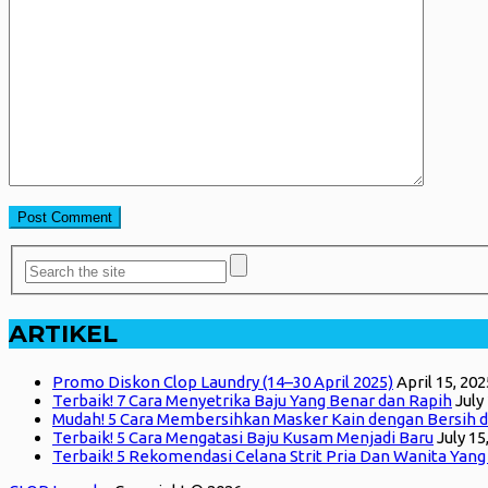
ARTIKEL
Promo Diskon Clop Laundry (14–30 April 2025)
April 15, 202
Terbaik! 7 Cara Menyetrika Baju Yang Benar dan Rapih
July
Mudah! 5 Cara Membersihkan Masker Kain dengan Bersih d
Terbaik! 5 Cara Mengatasi Baju Kusam Menjadi Baru
July 15
Terbaik! 5 Rekomendasi Celana Strit Pria Dan Wanita Yan