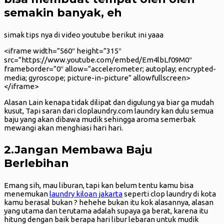
semakin banyak, eh
simak tips nya di video youtube berikut ini yaaa
<iframe width=”560″ height=”315″
src=”https://www.youtube.com/embed/Em4lbLf09M0″
frameborder=”0″ allow=”accelerometer; autoplay; encrypted-
media; gyroscope; picture-in-picture” allowfullscreen>
</iframe>
Alasan Lain kenapa tidak dilipat dan digulung ya biar ga mudah
kusut, Tapi saran dari cloplaundry.com laundry kan dulu semua
baju yang akan dibawa mudik sehingga aroma semerbak
mewangi akan menghiasi hari hari.
2.Jangan Membawa Baju
Berlebihan
Emang sih, mau liburan, tapi kan belum tentu kamu bisa
menemukan
laundry kiloan jakarta
seperti clop laundry di kota
kamu berasal bukan ? hehehe bukan itu kok alasannya, alasan
yang utama dan terutama adalah supaya ga berat, karena itu
hitung dengan baik berapa hari libur lebaran untuk mudik