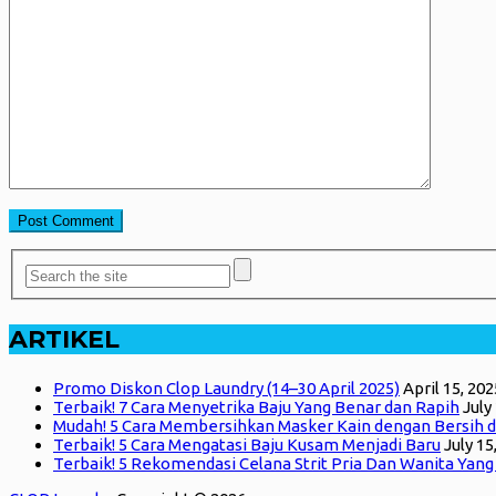
ARTIKEL
Promo Diskon Clop Laundry (14–30 April 2025)
April 15, 202
Terbaik! 7 Cara Menyetrika Baju Yang Benar dan Rapih
July
Mudah! 5 Cara Membersihkan Masker Kain dengan Bersih d
Terbaik! 5 Cara Mengatasi Baju Kusam Menjadi Baru
July 15
Terbaik! 5 Rekomendasi Celana Strit Pria Dan Wanita Yan