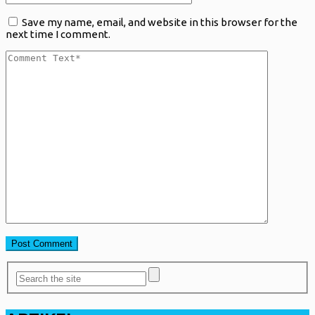
Save my name, email, and website in this browser for the
next time I comment.