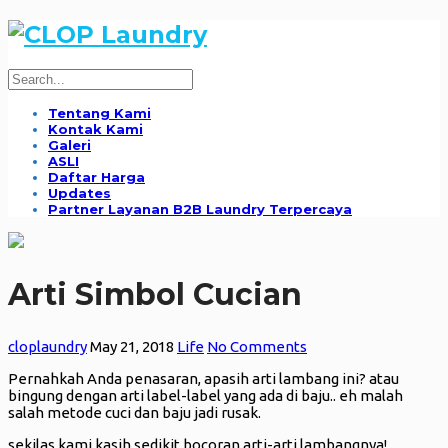
Tentang Kami
Kontak Kami
Galeri
ASLI
Daftar Harga
Updates
Partner Layanan B2B Laundry Terpercaya
Arti Simbol Cucian
cloplaundry
May 21, 2018
Life
No Comments
Pernahkah Anda penasaran, apasih arti lambang ini? atau
bingung dengan arti label-label yang ada di baju.. eh malah
salah metode cuci dan baju jadi rusak.
sekilas kami kasih sedikit bocoran arti-arti lambangnya!