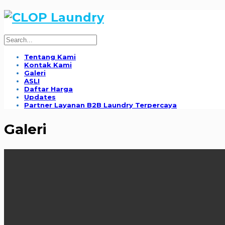
Tentang Kami
Kontak Kami
Galeri
ASLI
Daftar Harga
Updates
Partner Layanan B2B Laundry Terpercaya
Galeri